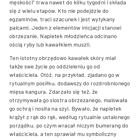
męskości” trwa nawet do kilku tygodni i składa
się z wielu etapów. Kto nie podejdzie do
egzaminów, traci szacunek i jest wytykany
palcami. Jeden z elementów inicjacji stanowi
obrzezanie. Napletek młodzieńca odcinano
ością ryby lub kawałkiem muszli.
Ten istotny obrzędowo kawałek skóry miał
także swe życie po oddzieleniu go od
właściciela. Otóż, na przykład, zjadano go w
rytualnym posiłku, dodawszy do rozdrobnionego
mięsa kangura. Zdarzało się też, że
otrzymywała go siostra obrzezanego, malowała
go ochrą i nosiła na szyi. Bywało, że napletek
krążył z rąk do rąk, według rytualnie ustalonego
porządku, po czym wracał niczym bumerang do
właściciela, a ten sprawiał mu symboliczny