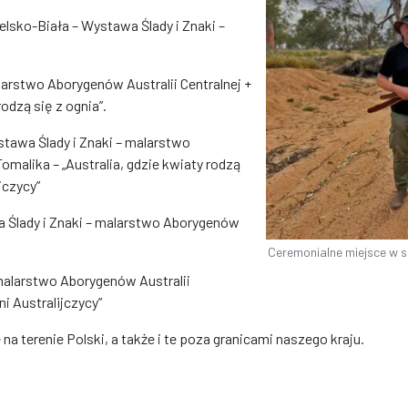
elsko-Biała – Wystawa Ślady i Znaki –
larstwo Aborygenów Australii Centralnej +
odzą się z ognia”.
stawa Ślady i Znaki – malarstwo
malika – „Australia, gdzie kwiaty rodzą
jczycy”
wa Ślady i Znaki – malarstwo Aborygenów
Ceremonialne miejsce w su
 malarstwo Aborygenów Australii
i Australijczycy”
a terenie Polski, a także i te poza granicami naszego kraju.