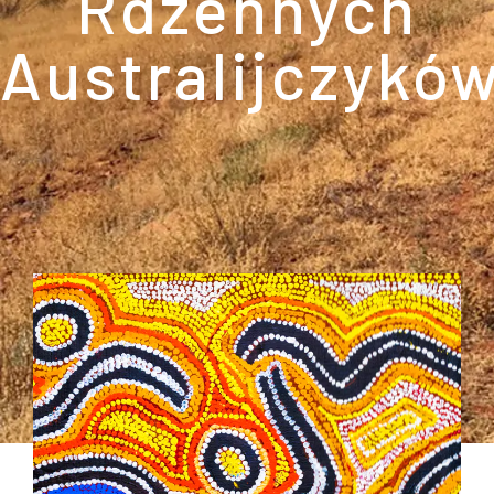
Rdzennych
Australijczykó