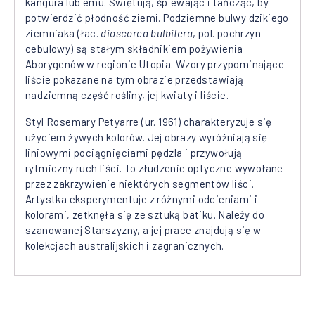
kangura lub emu. Świętują, śpiewając i tańcząc, by
potwierdzić płodność ziemi. Podziemne bulwy dzikiego
ziemniaka (łac.
dioscorea bulbifera
, pol. pochrzyn
cebulowy) są stałym składnikiem pożywienia
Aborygenów w regionie Utopia. Wzory przypominające
liście pokazane na tym obrazie przedstawiają
nadziemną część rośliny, jej kwiaty i liście.
Styl Rosemary Petyarre (ur. 1961) charakteryzuje się
użyciem żywych kolorów. Jej obrazy wyróżniają się
liniowymi pociągnięciami pędzla i przywołują
rytmiczny ruch liści. To złudzenie optyczne wywołane
przez zakrzywienie niektórych segmentów liści.
Artystka eksperymentuje z różnymi odcieniami i
kolorami, zetknęła się ze sztuką batiku. Należy do
szanowanej Starszyzny, a jej prace znajdują się w
kolekcjach australijskich i zagranicznych.