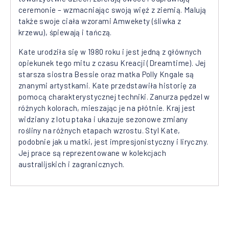
ceremonie – wzmacniając swoją więź z ziemią. Malują
także swoje ciała wzorami Amwekety (śliwka z
krzewu), śpiewają i tańczą.
Kate urodziła się w 1980 roku i jest jedną z głównych
opiekunek tego mitu z czasu Kreacji (Dreamtime). Jej
starsza siostra Bessie oraz matka Polly Kngale są
znanymi artystkami. Kate przedstawiła historię za
pomocą charakterystycznej techniki. Zanurza pędzel w
różnych kolorach, mieszając je na płótnie. Kraj jest
widziany z lotu ptaka i ukazuje sezonowe zmiany
rośliny na różnych etapach wzrostu. Styl Kate,
podobnie jak u matki, jest impresjonistyczny i liryczny.
Jej prace są reprezentowane w kolekcjach
australijskich i zagranicznych.