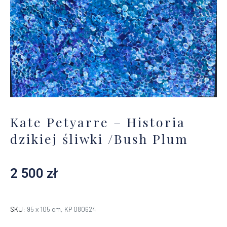
Kate Petyarre – Historia
dzikiej śliwki /Bush Plum
2 500
zł
SKU:
95 x 105 cm, KP 080624