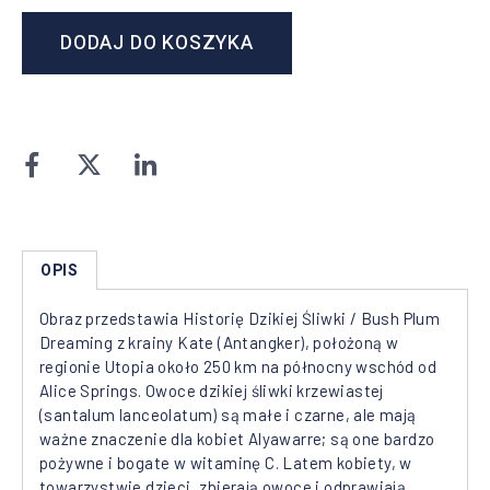
DODAJ DO KOSZYKA
OPIS
Obraz przedstawia Historię Dzikiej Śliwki / Bush Plum
Dreaming z krainy Kate (Antangker), położoną w
regionie Utopia około 250 km na północny wschód od
Alice Springs. Owoce dzikiej śliwki krzewiastej
(santalum lanceolatum) są małe i czarne, ale mają
ważne znaczenie dla kobiet Alyawarre; są one bardzo
pożywne i bogate w witaminę C. Latem kobiety, w
towarzystwie dzieci, zbierają owoce i odprawiają